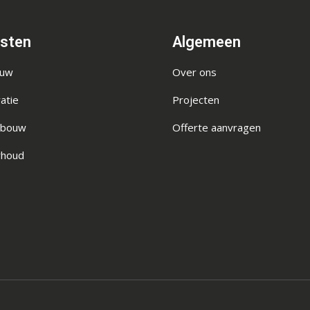
nsten
Algemeen
ouw
Over ons
atie
Projecten
wbouw
Offerte aanvragen
houd