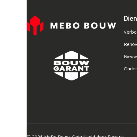
Die
Verb
Renov
Nieu
Onder
© 2025 MeBo Bouw. Ontwikkeld door
Burowit
.