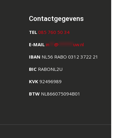
Contactgegevens
TEL
085 760 50 34
E-MAIL
in
**
@
******
uw.nl
IBAN
NL56 RABO 0312 3722 21
BIC
RABONL2U
KVK
92496989
BTW
NL866075094B01